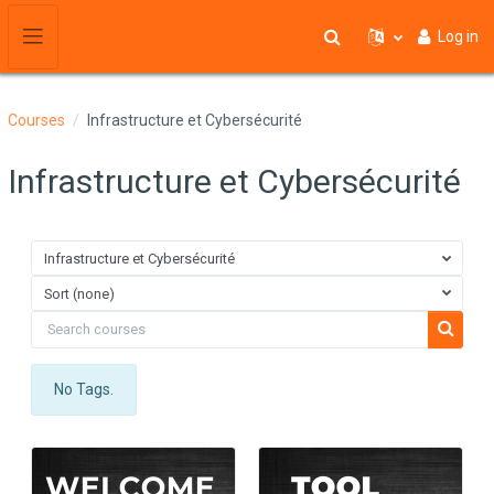
Skip to main content
Log in
Toggle search input
Side panel
Courses
Infrastructure et Cybersécurité
Infrastructure et Cybersécurité
Infrastructure et Cybersécurité
Sort (none)
Search courses
Search 
No Tags.