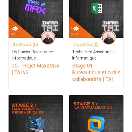
0
(0)
0
(0)
Technicien Assistance
Technicien Assistance
Informatique
Informatique
05 - Projet Max2Max
Stage 01 -
| TAI v2
Bureautique et outils
collaboratifs | TAI