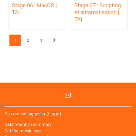
Stage 06 : MacOS |
Stage 07 : Scripting
TAI
et automatisation |
TAI
(current)
Next page
1
2
3
You are not logged in. (
Log in
)
Data retention summary
Get the mobile app