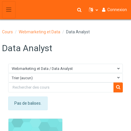
Passer au contenu principal
Connexion
Activer/désactiver la saisie de 
Panneau latéral
Cours
Webmarketing et Data
Data Analyst
Data Analyst
Webmarketing et Data / Data Analyst
Trier (aucun)
Rechercher des cours
Recherc
Pas de balises.